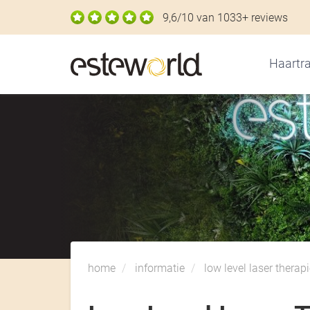
9,6/10 van 1033+ reviews
Haartra
home
informatie
low level laser therapie