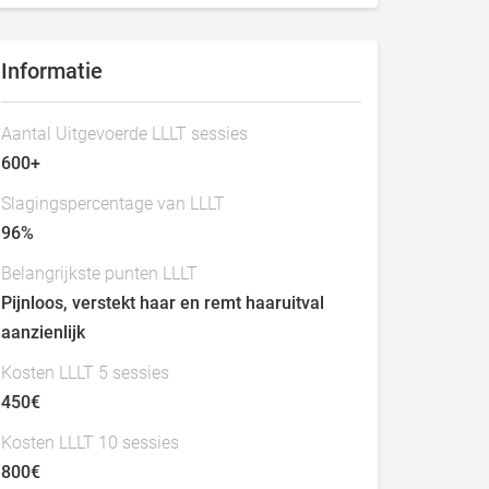
Informatie
Aantal Uitgevoerde LLLT sessies
600+
Slagingspercentage van LLLT
96%
Belangrijkste punten LLLT
Pijnloos, verstekt haar en remt haaruitval
aanzienlijk
Kosten LLLT 5 sessies
450€
Kosten LLLT 10 sessies
800€