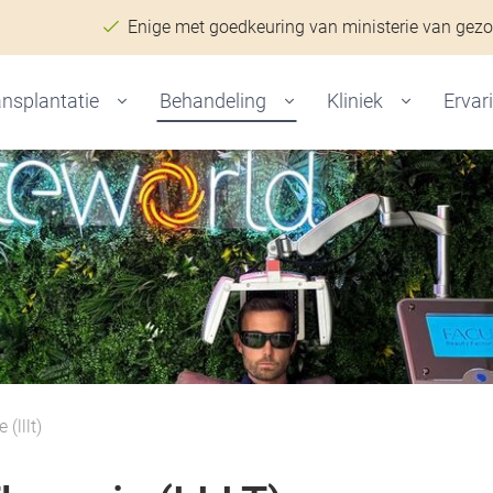
Enige met goedkeuring van ministerie van gez
nsplantatie
Behandeling
Kliniek
Ervar
 (lllt)