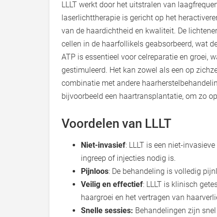
LLLT werkt door het uitstralen van laagfreque
laserlichttherapie is gericht op het heractive
van de haardichtheid en kwaliteit. De lichtene
cellen in de haarfollikels geabsorbeerd, wat 
ATP is essentieel voor celreparatie en groei,
gestimuleerd. Het kan zowel als een op zichz
combinatie met andere haarherstelbehandeling
bijvoorbeeld een haartransplantatie, om zo op
Voordelen van LLLT
Niet-invasief
: LLLT is een niet-invasiev
ingreep of injecties nodig is.
Pijnloos
: De behandeling is volledig pijn
Veilig en effectief
: LLLT is klinisch get
haargroei en het vertragen van haarverli
Snelle sessies:
Behandelingen zijn snel