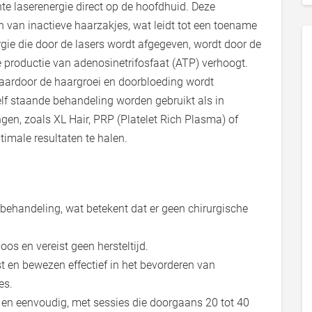
nte laserenergie direct op de hoofdhuid. Deze
ren van inactieve haarzakjes, wat leidt tot een toename
rgie die door de lasers wordt afgegeven, wordt door de
de productie van adenosinetrifosfaat (ATP) verhoogt.
 waardoor de haargroei en doorbloeding wordt
elf staande behandeling worden gebruikt als in
en, zoals XL Hair, PRP (Platelet Rich Plasma) of
timale resultaten te halen.
e behandeling, wat betekent dat er geen chirurgische
loos en vereist geen hersteltijd.
est en bewezen effectief in het bevorderen van
es.
 en eenvoudig, met sessies die doorgaans 20 tot 40