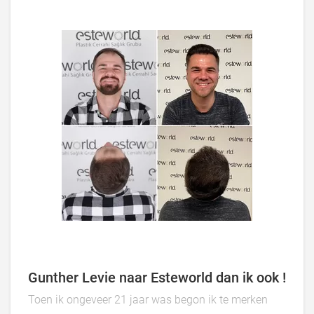
Gunther Levie naar Esteworld dan ik ook !
Toen ik ongeveer 21 jaar was begon ik te merken